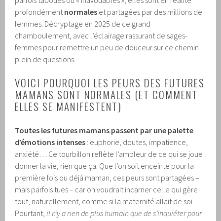
parfois taboues ou « inavouables », elles sont en réalité
profondément
normales
et partagées par des millions de
femmes. Décryptage en 2025 de ce grand
chamboulement, avec l’éclairage rassurant de sages-
femmes pour remettre un peu de douceur sur ce chemin
plein de questions.
VOICI POURQUOI LES PEURS DES FUTURES
MAMANS SONT NORMALES (ET COMMENT
ELLES SE MANIFESTENT)
Toutes les futures mamans passent par une palette
d’émotions intenses
: euphorie, doutes, impatience,
anxiété… Ce tourbillon reflète l’ampleur de ce qui se joue :
donner la vie, rien que ça. Que l’on soit enceinte pour la
première fois ou déjà maman, ces peurs sont partagées –
mais parfois tues – car on voudrait incarner celle qui gère
tout, naturellement, comme si la maternité allait de soi.
Pourtant,
il n’y a rien de plus humain que de s’inquiéter pour