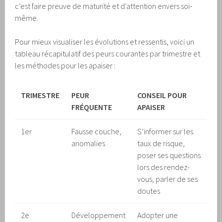
c’est faire preuve de maturité et d’attention envers soi-
même.
Pour mieux visualiser les évolutions et ressentis, voici un
tableau récapitulatif des peurs courantes par trimestre et
les méthodes pour les apaiser :
TRIMESTRE
PEUR
CONSEIL POUR
FRÉQUENTE
APAISER
1er
Fausse couche,
S’informer sur les
anomalies
taux de risque,
poser ses questions
lors des rendez-
vous, parler de ses
doutes
2e
Développement
Adopter une