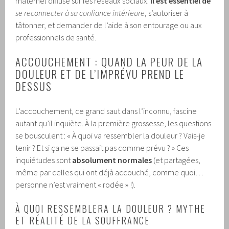
maternel diffusé sur les réseaux sociaux.
Il est essentiel de
se reconnecter à sa confiance intérieure
, s’autoriser à
tâtonner, et demander de l’aide à son entourage ou aux
professionnels de santé.
ACCOUCHEMENT : QUAND LA PEUR DE LA
DOULEUR ET DE L’IMPRÉVU PREND LE
DESSUS
L’accouchement, ce grand saut dans l’inconnu, fascine
autant qu’il inquiète. À la première grossesse, les questions
se bousculent : « À quoi va ressembler la douleur ? Vais-je
tenir ? Et si ça ne se passait pas comme prévu ? » Ces
inquiétudes sont
absolument normales
(et partagées,
même par celles qui ont déjà accouché, comme quoi…
personne n’est vraiment « rodée » !).
À QUOI RESSEMBLERA LA DOULEUR ? MYTHE
ET RÉALITÉ DE LA SOUFFRANCE