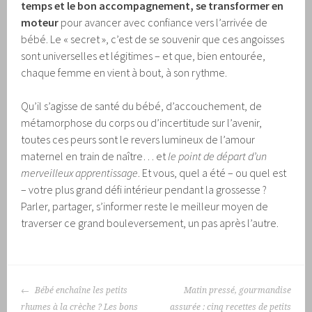
temps et le bon accompagnement, se transformer en
moteur
pour avancer avec confiance vers l’arrivée de
bébé. Le « secret », c’est de se souvenir que ces angoisses
sont universelles et légitimes – et que, bien entourée,
chaque femme en vient à bout, à son rythme.
Qu’il s’agisse de santé du bébé, d’accouchement, de
métamorphose du corps ou d’incertitude sur l’avenir,
toutes ces peurs sont le revers lumineux de l’amour
maternel en train de naître… et
le point de départ d’un
merveilleux apprentissage
. Et vous, quel a été – ou quel est
– votre plus grand défi intérieur pendant la grossesse ?
Parler, partager, s’informer reste le meilleur moyen de
traverser ce grand bouleversement, un pas après l’autre.
NAVIGATION
Bébé enchaîne les petits
Matin pressé, gourmandise
DES
rhumes à la crèche ? Les bons
assurée : cinq recettes de petits