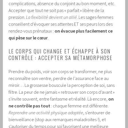
complications, absence du conjoint au bon moment, etc.
Accepter que tout ne soit pas « parfait » libère de la
pression.
La flexibilité devient un allié
. Les sages-femmes
conseillent d’évoquer ses attentes ET ses peurs lors des
rendez-vous prénataux :
on évacue plus facilement ce
qui pèse sur le cœur
.
LE CORPS QUI CHANGE ET ÉCHAPPE À SON
CONTRÔLE : ACCEPTER SA MÉTAMORPHOSE
Prendre du poids, voir son corps se transformer, ne plus
reconnaître son ventre, perdre de l’assurance face au
miroir… La grossesse bouscule la perception de soi, sans
filtre. La peur de ne jamais « retrouver son corps d’avant »
s’invite souvent, entre fantasme et réalité. Là encore,
on
ne contrôle pas tout
: chaque femme est différente.
Reprendre une activité physique adaptée
, s’entourer de
bienveillance (stop aux remarques maladroites !), et
s’autoriser du temps pour soi favorisent une meilleure