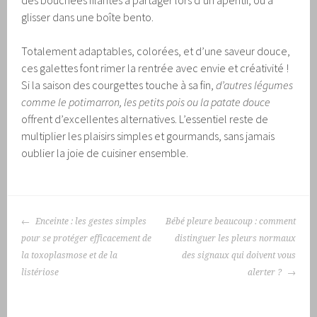
des bouchées filantes à partager lors d’un apéritif, ou à
glisser dans une boîte bento.
Totalement adaptables, colorées, et d’une saveur douce,
ces galettes font rimer la rentrée avec envie et créativité !
Si la saison des courgettes touche à sa fin,
d’autres légumes
comme le potimarron, les petits pois ou la patate douce
offrent d’excellentes alternatives. L’essentiel reste de
multiplier les plaisirs simples et gourmands, sans jamais
oublier la joie de cuisiner ensemble.
NAVIGATION
Enceinte : les gestes simples
Bébé pleure beaucoup : comment
DES
pour se protéger efficacement de
distinguer les pleurs normaux
ARTICLES
la toxoplasmose et de la
des signaux qui doivent vous
listériose
alerter ?