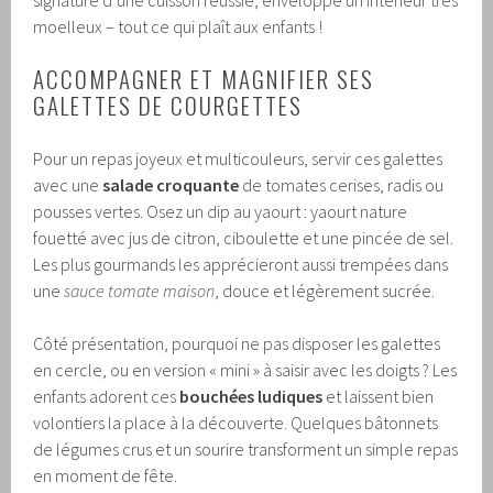
signature d’une cuisson réussie, enveloppe un intérieur très
moelleux – tout ce qui plaît aux enfants !
ACCOMPAGNER ET MAGNIFIER SES
GALETTES DE COURGETTES
Pour un repas joyeux et multicouleurs, servir ces galettes
avec une
salade croquante
de tomates cerises, radis ou
pousses vertes. Osez un dip au yaourt : yaourt nature
fouetté avec jus de citron, ciboulette et une pincée de sel.
Les plus gourmands les apprécieront aussi trempées dans
une
sauce tomate maison
, douce et légèrement sucrée.
Côté présentation, pourquoi ne pas disposer les galettes
en cercle, ou en version « mini » à saisir avec les doigts ? Les
enfants adorent ces
bouchées ludiques
et laissent bien
volontiers la place à la découverte. Quelques bâtonnets
de légumes crus et un sourire transforment un simple repas
en moment de fête.