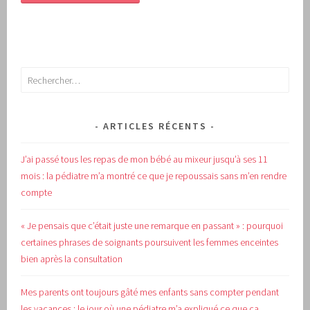
Rechercher :
ARTICLES RÉCENTS
J’ai passé tous les repas de mon bébé au mixeur jusqu’à ses 11
mois : la pédiatre m’a montré ce que je repoussais sans m’en rendre
compte
« Je pensais que c’était juste une remarque en passant » : pourquoi
certaines phrases de soignants poursuivent les femmes enceintes
bien après la consultation
Mes parents ont toujours gâté mes enfants sans compter pendant
les vacances : le jour où une pédiatre m’a expliqué ce que ça