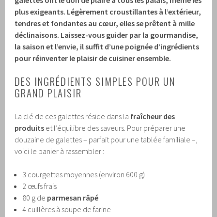
galettes ont le don de plaire à tous les palais, même les
plus exigeants. Légèrement croustillantes à l’extérieur,
tendres et fondantes au cœur, elles se prêtent à mille
déclinaisons. Laissez-vous guider par la gourmandise,
la saison et l’envie, il suffit d’une poignée d’ingrédients
pour réinventer le plaisir de cuisiner ensemble.
DES INGRÉDIENTS SIMPLES POUR UN
GRAND PLAISIR
La clé de ces galettes réside dans la
fraîcheur des
produits
et l’équilibre des saveurs. Pour préparer une
douzaine de galettes – parfait pour une tablée familiale –,
voici le panier à rassembler :
3 courgettes moyennes (environ 600 g)
2 œufs frais
80 g de
parmesan râpé
4 cuillères à soupe de farine