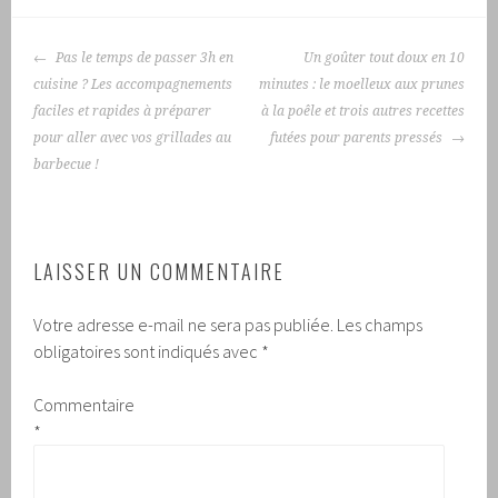
NAVIGATION
Pas le temps de passer 3h en
Un goûter tout doux en 10
DES
cuisine ? Les accompagnements
minutes : le moelleux aux prunes
ARTICLES
faciles et rapides à préparer
à la poêle et trois autres recettes
pour aller avec vos grillades au
futées pour parents pressés
barbecue !
LAISSER UN COMMENTAIRE
Votre adresse e-mail ne sera pas publiée.
Les champs
obligatoires sont indiqués avec
*
Commentaire
*