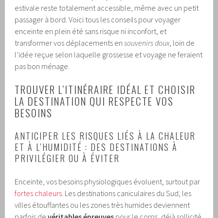
estivale reste totalement accessible, même avec un petit
passager à bord. Voici tous les conseils pour voyager
enceinte en plein été sans risque ni inconfort, et
transformer vos déplacements en
souvenirs doux
, loin de
l’idée reçue selon laquelle grossesse et voyage ne feraient
pas bon ménage.
TROUVER L’ITINÉRAIRE IDÉAL ET CHOISIR
LA DESTINATION QUI RESPECTE VOS
BESOINS
ANTICIPER LES RISQUES LIÉS À LA CHALEUR
ET À L’HUMIDITÉ : DES DESTINATIONS À
PRIVILÉGIER OU À ÉVITER
Enceinte, vos besoins physiologiques évoluent, surtout par
fortes chaleurs
. Les destinations caniculaires du Sud, les
villes étouffantes ou les zones très humides deviennent
parfois de
véritables épreuves
pour le corps, déjà sollicité