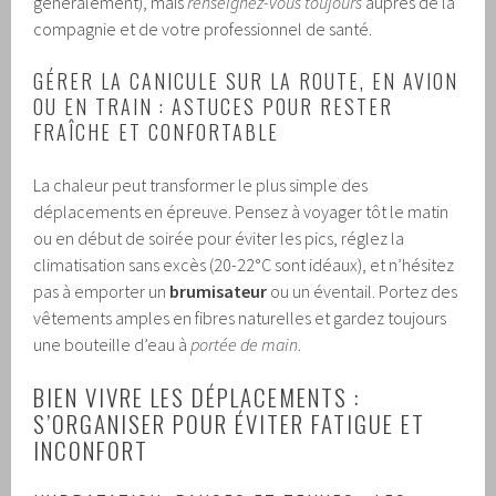
généralement), mais
renseignez-vous toujours
auprès de la
compagnie et de votre professionnel de santé.
GÉRER LA CANICULE SUR LA ROUTE, EN AVION
OU EN TRAIN : ASTUCES POUR RESTER
FRAÎCHE ET CONFORTABLE
La chaleur peut transformer le plus simple des
déplacements en épreuve. Pensez à voyager tôt le matin
ou en début de soirée pour éviter les pics, réglez la
climatisation sans excès (20-22°C sont idéaux), et n’hésitez
pas à emporter un
brumisateur
ou un éventail. Portez des
vêtements amples en fibres naturelles et gardez toujours
une bouteille d’eau à
portée de main
.
BIEN VIVRE LES DÉPLACEMENTS :
S’ORGANISER POUR ÉVITER FATIGUE ET
INCONFORT