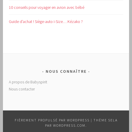
10 conseils pour voyager en avion avec bébé
Guide d’achat !
Siège-auto i-Size… Kézako ?
NOUS CONNAÎTRE
A propos de Babyspirit
Nous contacter
FIÈREMENT PROPULSÉ PAR WORDPRESS
|
THÈME SELA
PAR
WORDPRESS.COM
.