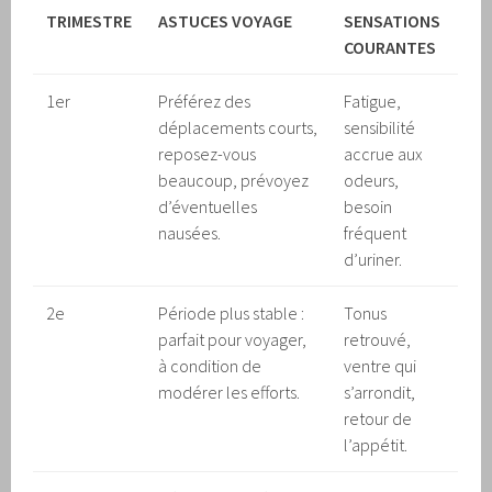
TRIMESTRE
ASTUCES VOYAGE
SENSATIONS
COURANTES
1er
Préférez des
Fatigue,
déplacements courts,
sensibilité
reposez-vous
accrue aux
beaucoup, prévoyez
odeurs,
d’éventuelles
besoin
nausées.
fréquent
d’uriner.
2e
Période plus stable :
Tonus
parfait pour voyager,
retrouvé,
à condition de
ventre qui
modérer les efforts.
s’arrondit,
retour de
l’appétit.