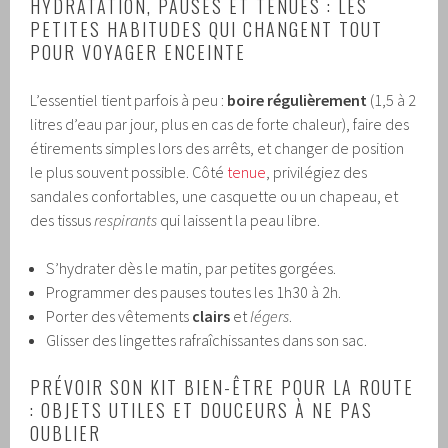
HYDRATATION, PAUSES ET TENUES : LES
PETITES HABITUDES QUI CHANGENT TOUT
POUR VOYAGER ENCEINTE
L’essentiel tient parfois à peu :
boire régulièrement
(1,5 à 2
litres d’eau par jour, plus en cas de forte chaleur), faire des
étirements simples lors des arrêts, et changer de position
le plus souvent possible. Côté
tenue
, privilégiez des
sandales confortables, une casquette ou un chapeau, et
des tissus
respirants
qui laissent la peau libre.
S’hydrater dès le matin, par petites gorgées.
Programmer des pauses toutes les 1h30 à 2h.
Porter des vêtements
clairs
et
légers
.
Glisser des lingettes rafraîchissantes dans son sac.
PRÉVOIR SON KIT BIEN-ÊTRE POUR LA ROUTE
: OBJETS UTILES ET DOUCEURS À NE PAS
OUBLIER