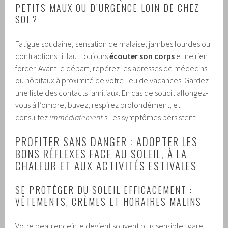
PETITS MAUX OU D’URGENCE LOIN DE CHEZ
SOI ?
Fatigue soudaine, sensation de malaise, jambes lourdes ou
contractions : il faut toujours
écouter son corps
et ne rien
forcer. Avant le départ, repérez les adresses de médecins
ou hôpitaux à proximité de votre lieu de vacances. Gardez
une liste des contacts familiaux. En cas de souci : allongez-
vous à l’ombre, buvez, respirez profondément, et
consultez
immédiatement
si les symptômes persistent.
PROFITER SANS DANGER : ADOPTER LES
BONS RÉFLEXES FACE AU SOLEIL, À LA
CHALEUR ET AUX ACTIVITÉS ESTIVALES
SE PROTÉGER DU SOLEIL EFFICACEMENT :
VÊTEMENTS, CRÈMES ET HORAIRES MALINS
Votre peau enceinte devient souvent plus sensible : gare