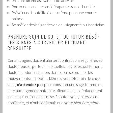
Prendre un encas avant toute activité
Porter des sandales antidérapantes sur sol humide
Prévoir une bouteille d’eau même pour une courte
balade
Se méfier des baignades en eau stagnante ou incertaine
PRENDRE SOIN DE SOI ET DU FUTUR BÉBÉ :
LES SIGNES À SURVEILLER ET QUAND
CONSULTER
Certains signes doivent alerter : contractions régulières et
douloureuses, pertes inhabituelles, fièvre, essoufflement,
douleur abdominale persistante, baisse brutale des
mouvements du bébé… Même si vous êtes loin de chez
vous,
n’attendez pas
pour consulter une sage-femme ou
aller aux urgences maternité. Mieux vaut un déplacement
inutile qu’un risque minimisé. Écoutez-vous, faites-vous
confiance, et n’oubliez jamais que votre
bien-être prime
.