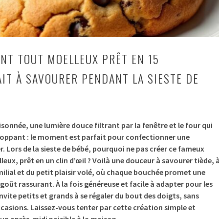
ANT TOUT MOELLEUX PRÊT EN 15
AIT À SAVOURER PENDANT LA SIESTE DE
isonnée, une lumière douce filtrant par la fenêtre et le four qui
loppant : le moment est parfait pour confectionner une
 Lors de la sieste de bébé, pourquoi ne pas créer ce fameux
eux, prêt en un clin d’œil ? Voilà une douceur à savourer tiède, 
milial et du petit plaisir volé, où chaque bouchée promet une
goût rassurant. À la fois généreuse et facile à adapter pour les
nvite petits et grands à se régaler du bout des doigts, sans
casions. Laissez-vous tenter par cette création simple et
un après-midi paisible à la maison.