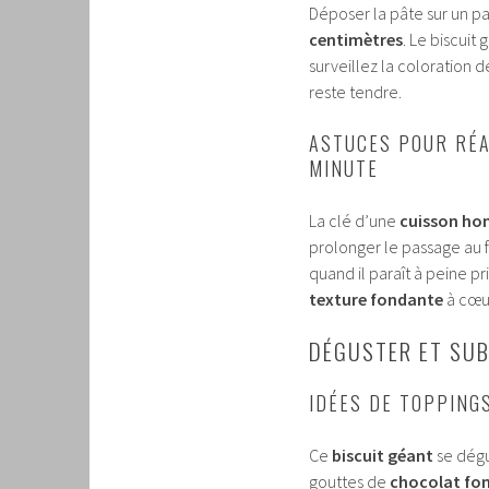
Déposer la pâte sur un p
centimètres
. Le biscuit 
surveillez la coloration d
reste tendre.
ASTUCES POUR RÉA
MINUTE
La clé d’une
cuisson h
prolonger le passage au f
quand il paraît à peine pr
texture fondante
à cœu
DÉGUSTER ET SUB
IDÉES DE TOPPING
Ce
biscuit géant
se dégu
gouttes de
chocolat fo