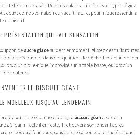
petite fête improvisée. Pour les enfants qui découvrent, privilégiez
 doux : compote maison ou yaourt nature, pour mieux ressentir la
e du biscuit.
E PRÉSENTATION QUI FAIT SENSATION
n soupçon de
sucre glace
au dernier moment, glissez des fruits rouges
s étoiles découpées dans des quartiers de pêche. Les enfants aimen
ux lors d’un pique-nique improvisé sur la table basse, ou lors d’un
in de couleurs.
INVENTER LE BISCUIT GÉANT
E MOELLEUX JUSQU’AU LENDEMAIN
propre ou glissé sous une cloche, le
biscuit géant
garde sa
es. Si par miracle il en reste, il retrouvera son fondant après
ro-ondes ou à four doux, sans perdre sa douceur caractéristique.