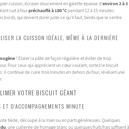
apier cuisson, écraser doucement en galette épaisse d’
environ 2 à 3
géant cuit à four
préchauffé à 180 °C
pendant 12 à 15 minutes :
es bords, qui doivent dorer juste ce qu’il faut, tandis que le centre
LISER LA CUISSON IDÉALE, MÊME À LA DERNIÈRE
omogène
? Étaler la pâte de façon régulière et éviter de trop
our. Pour ceux qui apprécient un cœur coulant, sortez le biscuit
is : il continue de cuire trois minutes en dehors du four, révélant une
r.
LIMER VOTRE BISCUIT GÉANT
S ET D’ACCOMPAGNEMENTS MINUTE
ste tiède, découpé à la main ou en parts généreuses. Quelques
ndu
, une cuillerée de fromage blanc ou quelques fruits frais suffisent 