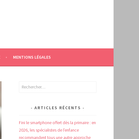
E
MENTIONS LÉGALES
Rechercher :
ARTICLES RÉCENTS
Fini le smartphone offert dès la primaire : en
2026, les spécialistes de l’enfance
recommandent tous une autre approche