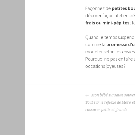
Façonnez de
petites bo
décorer façon atelier cré
frais ou mini-pépites
: 
Quand le temps suspend s
comme la
promesse d’u
modeler selon les envies 
Pourquoi ne pas en faire u
occasions joyeuses ?
NAVIGATION
Mon bébé sursaute souvent 
DES
Tout sur le réflexe de Moro e
ARTICLES
rassurer petits et grands