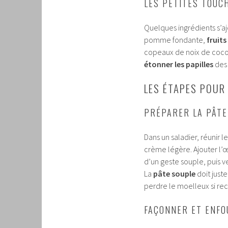
LES PETITES TOUC
Quelques ingrédients s’aj
pomme fondante,
fruits
copeaux de noix de coco.
étonner les papilles
des 
LES ÉTAPES POUR
PRÉPARER LA PÂTE
Dans un saladier, réunir l
crème légère. Ajouter l’œ
d’un geste souple, puis v
La
pâte souple
doit juste
perdre le moelleux si re
FAÇONNER ET ENFO