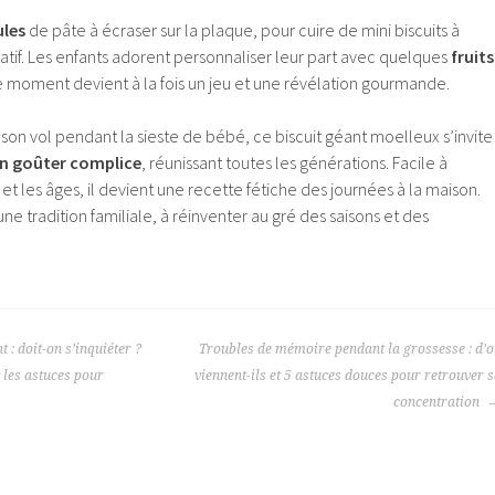
ules
de pâte à écraser sur la plaque, pour cuire de mini biscuits à
atif. Les enfants adorent personnaliser leur part avec quelques
fruits
le moment devient à la fois un jeu et une révélation gourmande.
on vol pendant la sieste de bébé, ce biscuit géant moelleux s’invite
n goûter complice
, réunissant toutes les générations. Facile à
et les âges, il devient une recette fétiche des journées à la maison.
ne tradition familiale, à réinventer au gré des saisons et des
: doit-on s’inquiéter ?
Troubles de mémoire pendant la grossesse : d’
t les astuces pour
viennent-ils et 5 astuces douces pour retrouver 
concentration