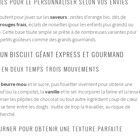
HES POUR LE PERSONNALISER SELON VOS ENVIES
outent pour jouer sur les
saveurs
: zestes d’orange bio, dés de
 rouges frais
, éclats de noisettes (pour les enfants plus grands) ou
 Cette base toute simple se prête à de nombreuses variantes pour
petits goûteurs comme des grands gourmands.
 UN BISCUIT GÉANT EXPRESS ET GOURMAND
 EN DEUX TEMPS TROIS MOUVEMENTS
e
beurre mou
et le sucre, puis fouetter vivement pour obtenir une
uf (ou la compote), la
vanille
et le sel. Incorporer la farine et la levur
erser les pépites de chocolat ou tout autre ingrédient coup de cœur.
 se tenir entre les doigts : inutile de trop la travailler, au risque de
cherché.
URNER POUR OBTENIR UNE TEXTURE PARFAITE