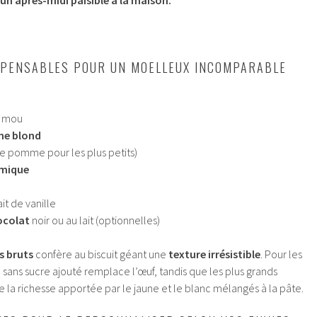
ISPENSABLES POUR UN MOELLEUX INCOMPARABLE
, mou
ne blond
e pomme pour les plus petits)
imique
ait de vanille
ocolat
noir ou au lait (optionnelles)
s bruts
confère au biscuit géant une
texture irrésistible
. Pour les
sans sucre ajouté remplace l’œuf, tandis que les plus grands
 la richesse apportée par le jaune et le blanc mélangés à la pâte.