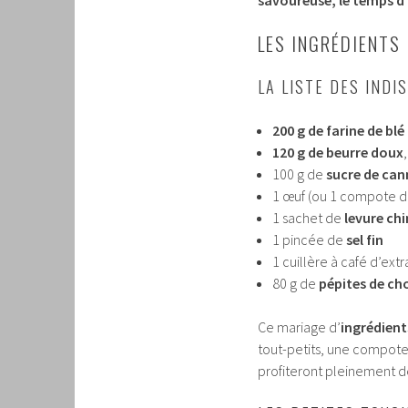
LES INGRÉDIENTS
LA LISTE DES IND
200 g de farine de blé
120 g de beurre doux
100 g de
sucre de can
1 œuf (ou 1 compote d
1 sachet de
levure ch
1 pincée de
sel fin
1 cuillère à café d’extr
80 g de
pépites de ch
Ce mariage d’
ingrédient
tout-petits, une compote 
profiteront pleinement de