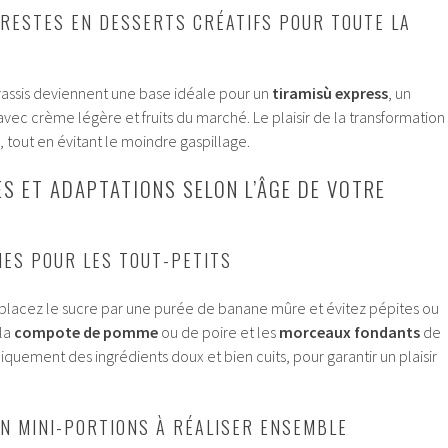
RESTES EN DESSERTS CRÉATIFS POUR TOUTE LA
rassis deviennent une base idéale pour un
tiramisù express
, un
vec crème légère et fruits du marché. Le plaisir de la transformation
tout en évitant le moindre gaspillage.
ES ET ADAPTATIONS SELON L’ÂGE DE VOTRE
NES POUR LES TOUT-PETITS
mplacez le sucre par une purée de banane mûre et évitez pépites ou
 la
compote de pomme
ou de poire et les
morceaux fondants
de
 uniquement des ingrédients doux et bien cuits, pour garantir un plaisir
EN MINI-PORTIONS À RÉALISER ENSEMBLE