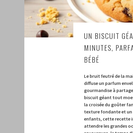
UN BISCUIT GÉ
MINUTES, PARF
BÉBÉ
Le bruit feutré de la ma
diffuse un parfum enve
gourmandise à partager.
biscuit géant tout moell
la croisée du goûter fa
texture fondante et un 
enfants, cette recette i
attendre les grandes oc
savoureuse, le temps d’